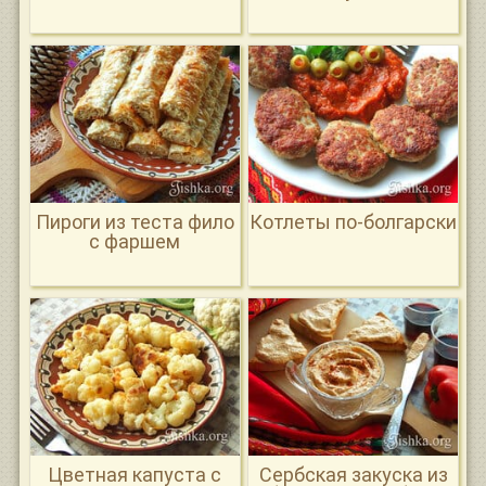
Пироги из теста фило
Котлеты по-болгарски
с фаршем
Цветная капуста с
Сербская закуска из