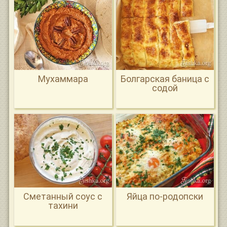
Мухаммара
Болгарская баница с
содой
Сметанный соус с
Яйца по-родопски
тахини