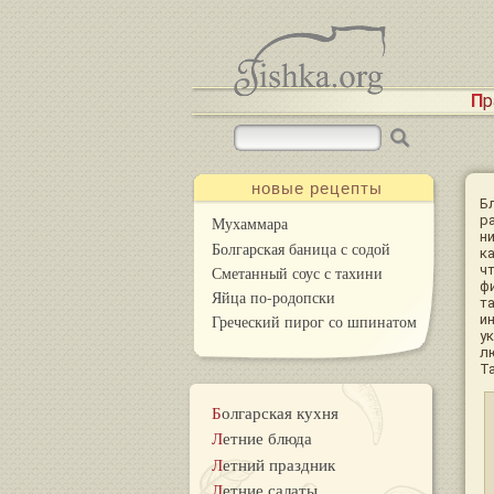
П
новые рецепты
Б
р
Мухаммара
ни
Болгарская баница с содой
к
чт
Сметанный соус с тахини
ф
Яйца по-родопски
т
и
Греческий пирог со шпинатом
у
л
Т
Болгарская кухня
Летние блюда
Летний праздник
Летние салаты