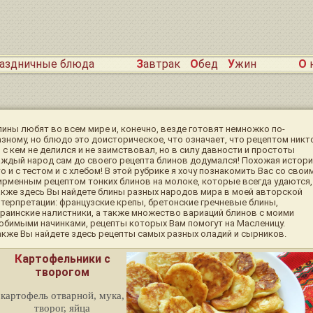
раздничные блюда
Завтрак
Обед
Ужин
О
лины любят во всем мире и, конечно, везде готовят немножко по-
азному, но блюдо это доисторическое, что означает, что рецептом никт
 с кем не делился и не заимствовал, но в силу давности и простоты
аждый народ сам до своего рецепта блинов додумался! Похожая истори
о и с тестом и с хлебом! В этой рубрике я хочу познакомить Вас со свои
ирменным рецептом тонких блинов на молоке, которые всегда удаются,
акже здесь Вы найдете блины разных народов мира в моей авторской
нтерпретации: французские крепы, бретонские гречневые блины,
краинские налистники, а также множество вариаций блинов с моими
юбимыми начинками, рецепты которых Вам помогут на Масленицу.
акже Вы найдете здесь рецепты самых разных оладий и сырников.
Картофельники с
творогом
картофель отварной, мука,
творог, яйца