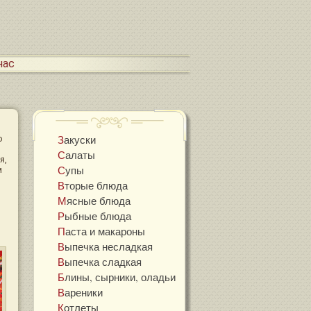
 нас
Закуски
о
Салаты
я,
Супы
м
Вторые блюда
Мясные блюда
Рыбные блюда
Паста и макароны
Выпечка несладкая
Выпечка сладкая
Блины, сырники, оладьи
Вареники
Котлеты