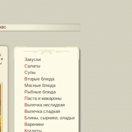
 нас
:
Закуски
 и
ы
Салаты
Супы
Вторые блюда
Мясные блюда
Рыбные блюда
Паста и макароны
Выпечка несладкая
Выпечка сладкая
Блины, сырники, оладьи
Вареники
Котлеты