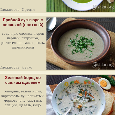
Сложность: Средне
Грибной суп-пюре с
овсянкой (постный)
вода, лук, овсянка, перец
черный, петрушка,
растительное масло, соль,
шампиньоны
Сложность: Легко
Зеленый борщ со
свежим щавелем
говядина, зеленый лук,
картофель, лук репчатый,
морковь, рис, сметана,
специи, щавель, яйцо