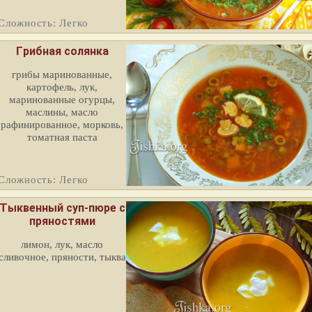
Сложность: Легко
Грибная солянка
грибы маринованные,
картофель, лук,
маринованные огурцы,
маслины, масло
рафинированное, морковь,
томатная паста
Сложность: Легко
квенный суп-пюре с
пряностями
лимон, лук, масло
сливочное, пряности, тыква