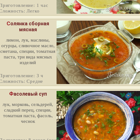
Приготовление: 1 час
Сложность: Легко
Солянка сборная
мясная
лимон, лук, маслины,
огурцы, сливочное масло,
сметана, специи, томатная
паста, три вида мясных
изделий
Приготовление: 3 ч
Сложность: Средне
Фасолевый суп
лук, морковь, сельдерей,
сладкий перец, специи,
томатная паста, фасоль,
чеснок
Подготовка: 8 часов (ночь)