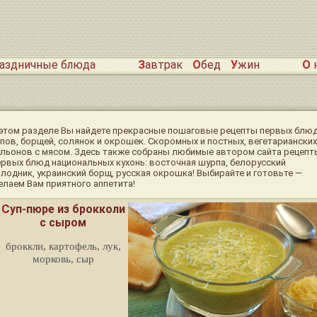
раздничные блюда
Завтрак
Обед
Ужин
О
 этом разделе Вы найдете прекрасные пошаговые рецепты первых блюд
упов, борщей, солянок и окрошек. Скоромных и постных, вегетарианских
ульонов с мясом. Здесь также собраны любимые автором сайта рецепт
ервых блюд национальных кухонь: восточная шурпа, белорусский
олодник, украинский борщ, русская окрошка! Выбирайте и готовьте —
елаем Вам приятного аппетита!
Суп-пюре из брокколи
с сыром
броккли, картофель, лук,
морковь, сыр