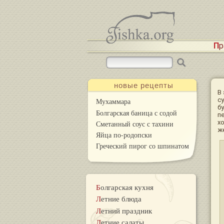
П
новые рецепты
В
с
Мухаммара
б
Болгарская баница с содой
п
х
Сметанный соус с тахини
ж
Яйца по-родопски
Греческий пирог со шпинатом
Болгарская кухня
Летние блюда
Летний праздник
Летние салаты