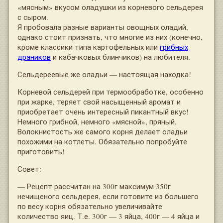
«мясным» вкусом оладушки из корневого сельдерея
с сыром.
Я пробовала разные варианты овощных оладий,
однако стоит признать, что многие из них (конечно,
кроме классики типа картофельных или
грибных
драников
и кабачковых блинчиков) на любителя.
Сельдереевые же оладьи — настоящая находка!
Корневой сельдерей при термообработке, особенно
при жарке, теряет свой насыщенный аромат и
приобретает очень интересный пикантный вкус!
Немного грибной, немного «мясной», пряный.
Волокнистость же самого корня делает оладьи
похожими на котлеты. Обязательно попробуйте
приготовить!
Совет:
— Рецепт рассчитан на 300г максимум 350г
нечищеного сельдерея, если готовите из большего
по весу корня обязательно увеличивайте
количество яиц. Т.е. 300г — 3 яйца, 400г — 4 яйца и