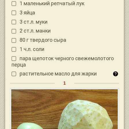
1 маленький репчатый лук
3 яйца
3 ст.л. муки
2 ст.л. манки
80 г твердого сыра
1 ч.л. соли
пара щепоток черного свежемолотого
перца
растительное масло для жарки