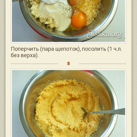
Поперчить (пара щепоток), посолить (1 ч.л.
без верха).