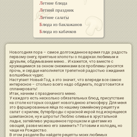
Летние блюда
Летний праздник
Летние салаты
Блюда из баклажанов
Блюда из кабачков
Новогодняя пора – самое долгожданное время года: радость
первому снегу, приятные хлопоты о подарках любимым и
друзьям, обдумывание меню… И кажется, что вместе с
кружащимися за окном снежинками все проблемы уносятся
прочь, и сердце наполняется трепетной радостью ожидания
волшебных чудес.
Наступает Новый Год, а это значит, что впереди все самое
интересное – столько всего надо обдумать, подготовится и
спланировать!
Итак, начнем с праздничного меню.
У каждого есть несколько обязательных блюд, присутствие
на столе которых создает новогоднюю атмосферу. Для меня
это фаршированные яйца по нашему семейному рецепту и
салат с крилем, бутерброды с красной икрой под искрящееся
шампанское, ну и шпроты! Люблю оливье в хрустальной
ладье, затейливо украшенное горошком и цветами из
овощей, разве можно его заменить? Готовим и холодец, но
чаще на Рождество.
В этом разделе Вы найдете рецепты моих любимых