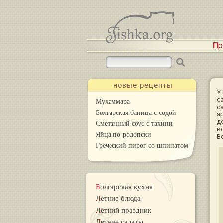
П
новые рецепты
У
с
Мухаммара
с
Болгарская баница с содой
я
д
Сметанный соус с тахини
в
Яйца по-родопски
В
Греческий пирог со шпинатом
Болгарская кухня
Летние блюда
Летний праздник
Летние салаты