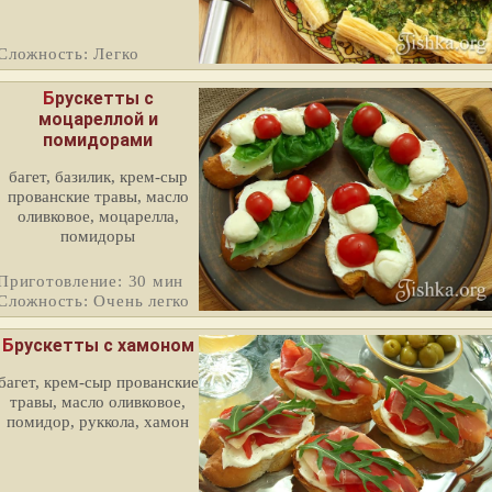
Сложность: Легко
Брускетты с
моцареллой и
помидорами
багет, базилик, крем-сыр
прованские травы, масло
оливковое, моцарелла,
помидоры
Приготовление: 30 мин
Сложность: Очень легко
Брускетты с хамоном
багет, крем-сыр прованские
травы, масло оливковое,
помидор, руккола, хамон