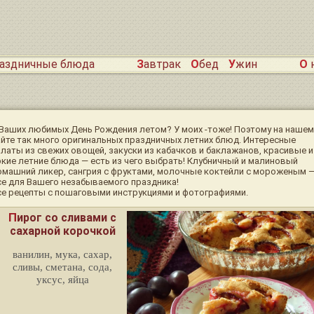
раздничные блюда
Завтрак
Обед
Ужин
О
 Ваших любимых День Рождения летом? У моих -тоже! Поэтому на нашем
айте так много оригинальных праздничных летних блюд. Интересные
алаты из свежих овощей, закуски из кабачков и баклажанов, красивые и
ркие летние блюда — есть из чего выбрать! Клубничный и малиновый
омашний ликер, сангрия с фруктами, молочные коктейли с мороженым 
се для Вашего незабываемого праздника!
се рецепты с пошаговыми инструкциями и фотографиями.
Пирог со сливами с
сахарной корочкой
ванилин, мука, сахар,
сливы, сметана, сода,
уксус, яйца