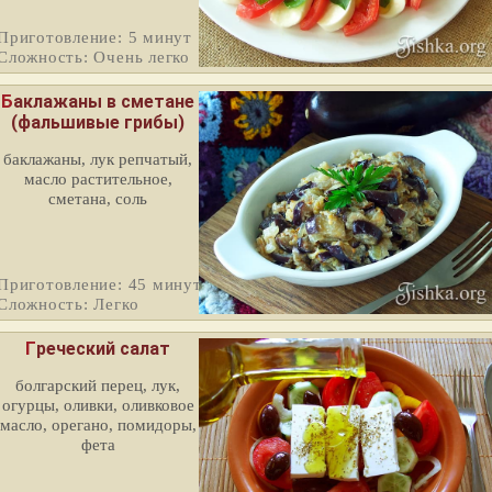
Приготовление: 5 минут
Сложность: Очень легко
Баклажаны в сметане
(фальшивые грибы)
баклажаны, лук репчатый,
масло растительное,
сметана, соль
Приготовление: 45 минут
Сложность: Легко
Греческий салат
болгарский перец, лук,
огурцы, оливки, оливковое
масло, орегано, помидоры,
фета