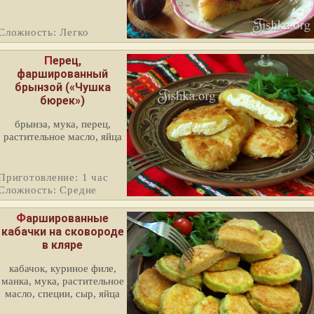
Сложность: Легко
Перец,
фаршированный
брынзой («Чушка
бюрек»)
брынза, мука, перец,
растительное масло, яйца
Приготовление: 1 час
Сложность: Средне
Фаршированные
кабачки на сковороде
в кляре
кабачок, куриное филе,
манка, мука, растительное
масло, специи, сыр, яйца