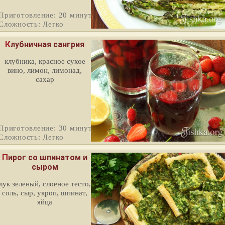
Приготовление: 20 минут
Сложность: Легко
Клубничная сангрия
клубника, красное сухое
вино, лимон, лимонад,
сахар
Приготовление: 30 минут
Сложность: Легко
Пирог со шпинатом и
сыром
лук зеленый, слоеное тесто,
соль, сыр, укроп, шпинат,
яйца