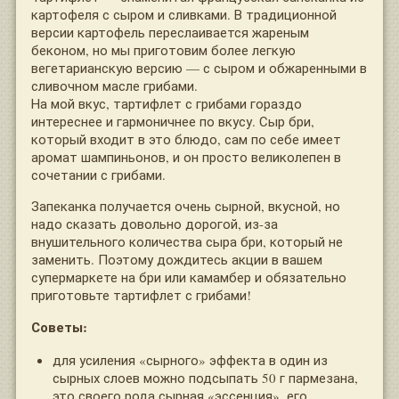
картофеля с сыром и сливками. В традиционной
версии картофель переслаивается жареным
беконом, но мы приготовим более легкую
вегетарианскую версию — с сыром и обжаренными в
сливочном масле грибами.
На мой вкус, тартифлет с грибами гораздо
интереснее и гармоничнее по вкусу. Сыр бри,
который входит в это блюдо, сам по себе имеет
аромат шампиньонов, и он просто великолепен в
сочетании с грибами.
Запеканка получается очень сырной, вкусной, но
надо сказать довольно дорогой, из-за
внушительного количества сыра бри, который не
заменить. Поэтому дождитесь акции в вашем
супермаркете на бри или камамбер и обязательно
приготовьте тартифлет с грибами!
Советы:
для усиления «сырного» эффекта в один из
сырных слоев можно подсыпать 50 г пармезана,
это своего рода сырная «эссенция», его