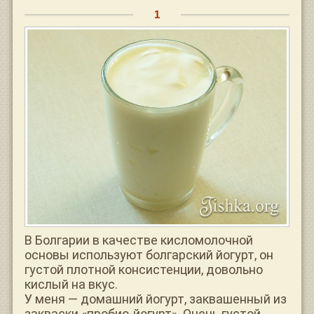
В Болгарии в качестве кисломолочной
основы используют болгарский йогурт, он
густой плотной консистенции, довольно
кислый на вкус.
У меня — домашний йогурт, заквашенный из
закваски «пробио-йогурт». Очень густой.