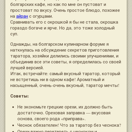
болгарских кафе, но как по мне он пустоват и
простоват по вкусу. Очень простое блюдо, похожее
на
айран
с огурцами.
Сравнивать его с окрошкой я бы не стала, окрошка
гораздо богаче и ярче. Но да, это тоже холодный
суп.
Однажды, на болгарском кулинарном форуме я
наткнулась на обсуждение секретов приготовления
таратора, хозяйки делились своими улучшениями, и
объединив все эти советы, я определилась со своей
лучшей версией.
Итак, встречайте: самый вкусный таратор, который
не встретишь ни в одном кафе! Ароматный и
насыщенный, очень-очень вкусный, таратор мечты!
Советы:
Не экономьте грецкие орехи, их должно быть
достаточно. Ореховая заправка — вкусовая
основа, своего рода «приправа».
Чеснок обязателен! Что за таратор без чеснока?
Орехи важно перетереть с чесноком и