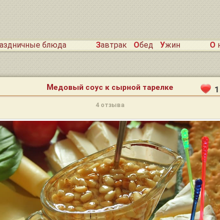
раздничные блюда
Завтрак
Обед
Ужин
О
Медовый соус к сырной тарелке
1
4 отзыва