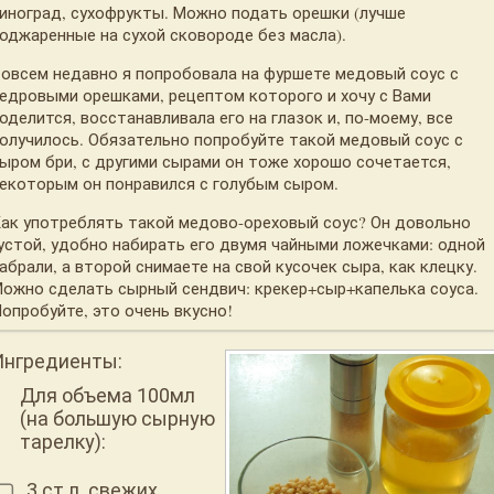
иноград, сухофрукты. Можно подать орешки (лучше
оджаренные на сухой сковороде без масла).
овсем недавно я попробовала на фуршете медовый соус с
едровыми орешками, рецептом которого и хочу с Вами
оделится, восстанавливала его на глазок и, по-моему, все
олучилось. Обязательно попробуйте такой медовый соус с
ыром бри, с другими сырами он тоже хорошо сочетается,
екоторым он понравился с голубым сыром.
ак употреблять такой медово-ореховый соус? Он довольно
устой, удобно набирать его двумя чайными ложечками: одной
абрали, а второй снимаете на свой кусочек сыра, как клецку.
ожно сделать сырный сендвич: крекер+сыр+капелька соуса.
опробуйте, это очень вкусно!
Ингредиенты:
Для объема 100мл
(на большую сырную
тарелку):
3 ст.л. свежих