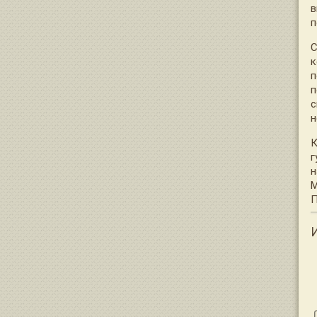
в
п
С
к
п
п
с
н
К
г
н
М
П