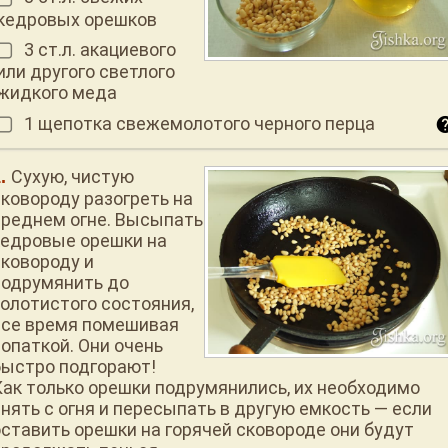
кедровых орешков
3 ст.л. акациевого
или другого светлого
жидкого меда
1 щепотка свежемолотого черного перца
Сухую, чистую
сковороду разогреть на
среднем огне. Высыпать
кедровые орешки на
сковороду и
подрумянить до
золотистого состояния,
все время помешивая
лопаткой. Они очень
быстро подгорают!
Как только орешки подрумянились, их необходимо
снять с огня и пересыпать в другую емкость — если
оставить орешки на горячей сковороде они будут