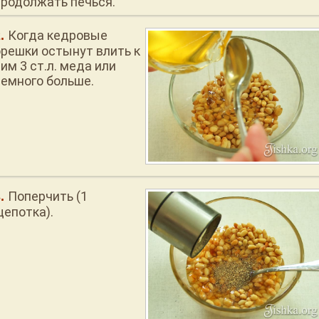
продолжать печься.
Когда кедровые
орешки остынут влить к
им 3 ст.л. меда или
немного больше.
Поперчить (1
щепотка).