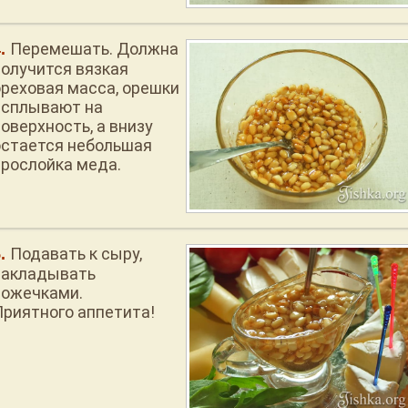
Перемешать. Должна
получится вязкая
ореховая масса, орешки
всплывают на
оверхность, а внизу
остается небольшая
прослойка меда.
Подавать к сыру,
накладывать
ложечками.
Приятного аппетита!