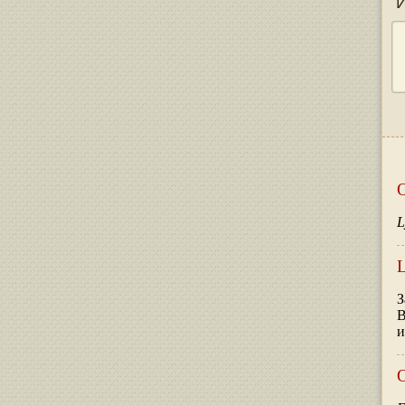
О
L
L
З
В
и
О