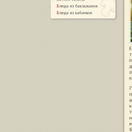
Блюда из баклажанов
Блюда из кабачков
Е
т
п
д
о
к
П
п
а
к
т
н
и
б