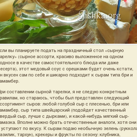
сли вы планируете подать на праздничный стол «сырную
арелку» (сырное ассорти, красиво выложенное на одном
односе в качестве самостоятельного блюда или даже
есерта), этот медовый соус с орешками будет очень кстати,
н вкусен сам по себе и шикарно подходит к сырам типа бри и
амамбер.
ри составлении сырной тарелки, я не следую конкретным
равилам, но стараюсь, чтобы был представлен следующий
ссортимент сыров: любой голубой сыр с плесенью, бри или
амамбер, сыр типа швейцарский (подойдет качественный
вердый сыр, лучше с дырками), и какой-нибудь мягкий сыр-
амазка. Вполне можно брать отечественные аналоги, хотя они
 уступают по вкусу. К сырам подаю необычную зелень (руккол
азилик, тархун), крекеры и фрукты по сезону: клубника,