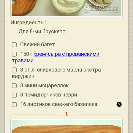
Ингредиенты:
Для 8-ми брускетт:
Свежий багет
150 г
крем-сыра с прованскими
травами
3 ст.л. оливкового масла экстра
вирджин
8 мини моцареллок
8 помидорчиков черри
16 листиков свежего базилика