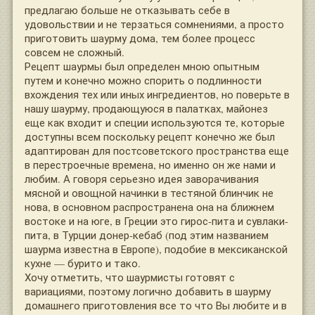
предлагаю больше не отказывать себе в
удовольствии и не терзаться сомнениями, а просто
приготовить шаурму дома, тем более процесс
совсем не сложный.
Рецепт шаурмы был определен мною опытным
путем и конечно можно спорить о подлинности
вхождения тех или иных ингредиентов, но поверьте в
нашу шаурму, продающуюся в палатках, майонез
еще как входит и специи используются те, которые
доступны всем поскольку рецепт конечно же был
адаптирован для постсоветского пространства еще
в перестроечные времена, но именно он же нами и
любим. А говоря серьезно идея заворачивания
мясной и овощной начинки в тестяной блинчик не
нова, в основном распространена она на ближнем
востоке и на юге, в Греции это гирос-пита и сувлаки-
пита, в Турции донер-кебаб (под этим названием
шаурма известна в Европе), подобие в мексиканской
кухне — бурито и тако.
Хочу отметить, что шаурмисты готовят с
вариациями, поэтому логично добавить в шаурму
домашнего приготовления все то что Вы любите и в