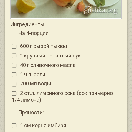
Ингредиенты:
На 4-порции
600 г сырой тыквы
1 крупный репчатый лук
40 г сливочного масла
1 ч.л. соли
700 мл воды
2 ст.л. лимонного сока (сок примерно
1/4 лимона)
Пряности:
1 см корня имбиря