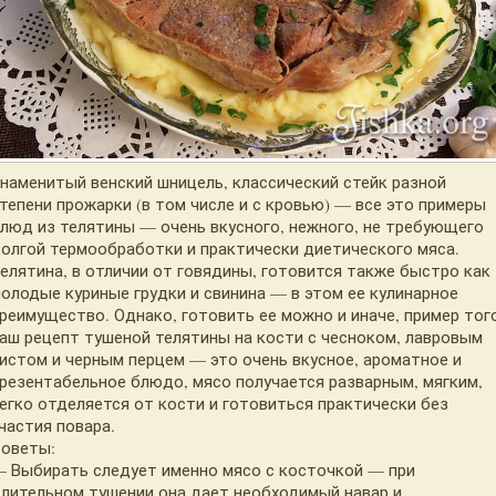
наменитый венский шницель, классический стейк разной
тепени прожарки (в том числе и с кровью) — все это примеры
люд из телятины — очень вкусного, нежного, не требующего
олгой термообработки и практически диетического мяса.
елятина, в отличии от говядины, готовится также быстро как
олодые куриные грудки и свинина — в этом ее кулинарное
реимущество. Однако, готовить ее можно и иначе, пример тог
аш рецепт тушеной телятины на кости с чесноком, лавровым
истом и черным перцем — это очень вкусное, ароматное и
резентабельное блюдо, мясо получается разварным, мягким,
егко отделяется от кости и готовиться практически без
частия повара.
оветы:
 Выбирать следует именно мясо с косточкой — при
лительном тушении она дает необходимый навар и