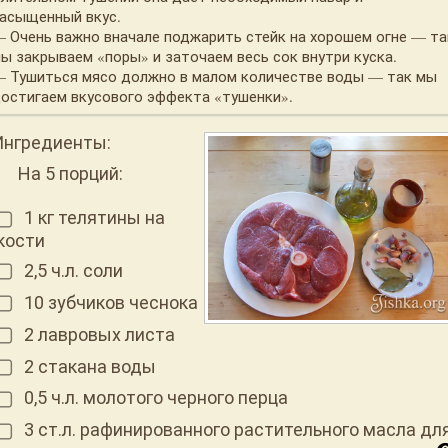
асыщенный вкус.
 Очень важно вначале поджарить стейк на хорошем огне — та
ы закрываем «поры» и заточаем весь сок внутри куска.
 Тушиться мясо должно в малом количестве воды — так мы
остигаем вкусового эффекта «тушенки».
Ингредиенты:
На 5 порций:
1 кг телятины на
кости
2,5 ч.л. соли
10 зубчиков чеснока
2 лавровых листа
2 стакана воды
0,5 ч.л. молотого черного перца
3 ст.л. рафинированного растительного масла дл