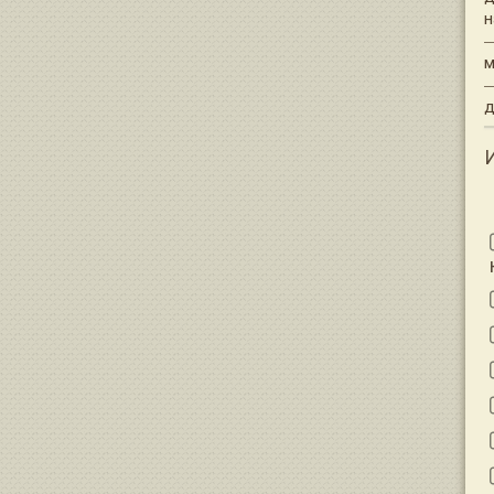
н
—
м
—
д