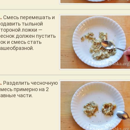
Смесь перемешать и
подавить тыльной
стороной ложки —
чеснок должен пустить
сок и смесь стать
кашеобразной.
Разделить чесночную
смесь примерно на 2
равные части.