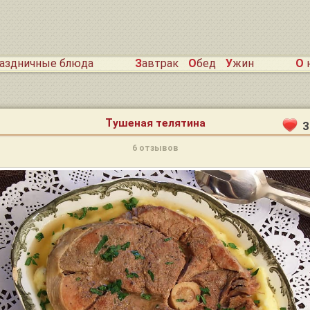
раздничные блюда
Завтрак
Обед
Ужин
О
Тушеная телятина
3
6 отзывов