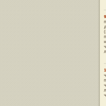
(
н
л
ч