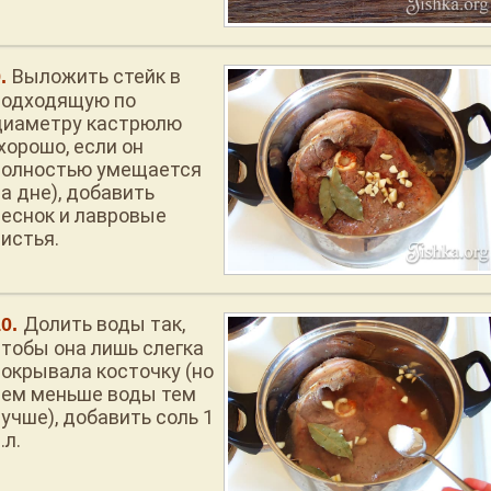
Выложить стейк в
подходящую по
диаметру кастрюлю
хорошо, если он
полностью умещается
а дне), добавить
чеснок и лавровые
листья.
Долить воды так,
чтобы она лишь слегка
покрывала косточку (но
чем меньше воды тем
учше), добавить соль 1
.л.