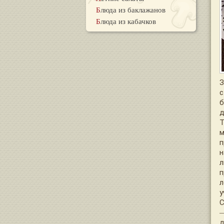
Блюда из баклажанов
Блюда из кабачков
З
с
б
д
Т
м
п
н
л
п
л
у
С
—
д