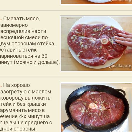
Смазать мясо,
равномерно
распределив части
чесночной смеси по
двум сторонам стейка.
Оставить стейк
мариноваться на 30
минут (можно и дольше).
На хорошо
разогретую с маслом
сковороду выложить
стейк и без крышки
зарумянить мясо в
ечение 4-х минут на
огне выше среднего с
одной стороны,