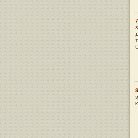
з
т
С
з