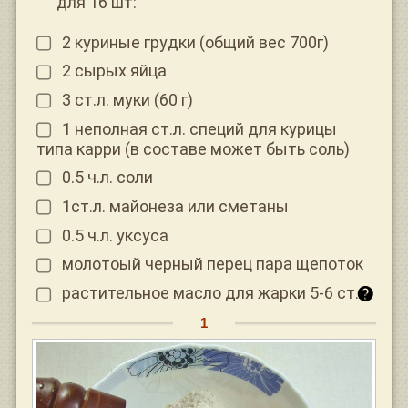
для 16 шт:
2 куриные грудки (общий вес 700г)
2 сырых яйца
3 ст.л. муки (60 г)
1 неполная ст.л. специй для курицы
типа карри (в составе может быть соль)
0.5 ч.л. соли
1ст.л. майонеза или сметаны
0.5 ч.л. уксуса
молотоый черный перец пара щепоток
растительное масло для жарки 5-6 ст.л.