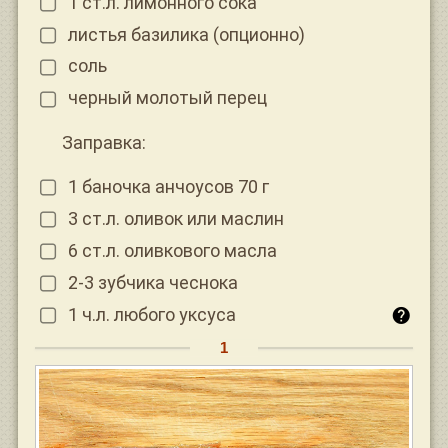
1 ст.л. лимонного сока
листья базилика (опционно)
соль
черный молотый перец
Заправка:
1 баночка анчоусов 70 г
3 ст.л. оливок или маслин
6 ст.л. оливкового масла
2-3 зубчика чеснока
1 ч.л. любого уксуса