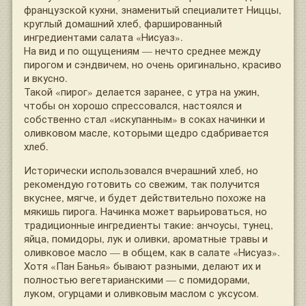
французской кухни, знаменитый специалитет Ниццы,
круглый домашний хлеб, фаршированный
ингредиентами салата «Нисуаз».
На вид и по ощущениям — нечто среднее между
пирогом и сэндвичем, но очень оригинально, красиво
и вкусно.
Такой «пирог» делается заранее, с утра на ужин,
чтобы он хорошо спрессовался, настоялся и
собственно стал «искупанным» в соках начинки и
оливковом масле, которыми щедро сдабривается
хлеб.
Исторически использовался вчерашний хлеб, но
рекомендую готовить со свежим, так получится
вкуснее, мягче, и будет действительно похоже на
мякишь пирога. Начинка может варьироваться, но
традиционные ингредиенты такие: анчоусы, тунец,
яйца, помидоры, лук и оливки, ароматные травы и
оливковое масло — в общем, как в салате «Нисуаз».
Хотя «Пан Банья» бывают разными, делают их и
полностью вегетарианскими — с помидорами,
луком, огурцами и оливковым маслом с уксусом.