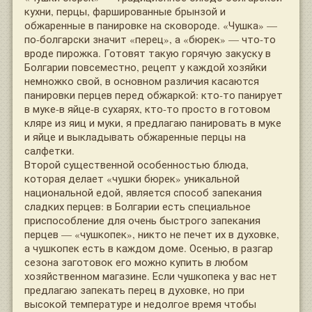
кухни, перцы, фаршированные брынзой и
обжаренные в панировке на сковороде. «Чушка» —
по-болгарски значит «перец», а «бюрек» — что-то
вроде пирожка. Готовят такую горячую закуску в
Болгарии повсеместно, рецепт у каждой хозяйки
немножко свой, в основном различия касаются
панировки перцев перед обжаркой: кто-то панирует
в муке-в яйце-в сухарях, кто-то просто в готовом
кляре из яиц и муки, я предлагаю панировать в муке
и яйце и выкладывать обжаренные перцы на
салфетки.
Второй существенной особенностью блюда,
которая делает «чушки бюрек» уникальной
национальной едой, является способ запекания
сладких перцев: в Болгарии есть специальное
приспособление для очень быстрого запекания
перцев — «чушкопек», никто не печет их в духовке,
а чушкопек есть в каждом доме. Осенью, в разгар
сезона заготовок его можно купить в любом
хозяйственном магазине. Если чушкопека у вас нет
предлагаю запекать перец в духовке, но при
высокой температуре и недолгое время чтобы