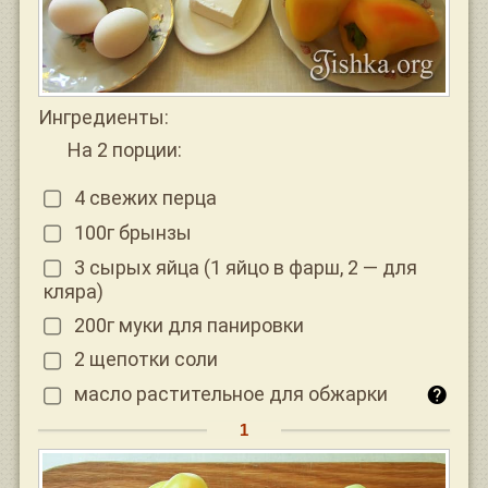
Ингредиенты:
На 2 порции:
4 свежих перца
100г брынзы
3 сырых яйца (1 яйцо в фарш, 2 — для
кляра)
200г муки для панировки
2 щепотки соли
масло растительное для обжарки