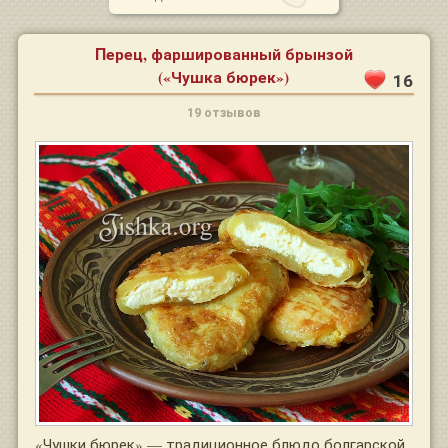
Перец, фаршированный брынзой
(«Чушка бюрек»)
16
19 отзывов
«Чушки бюрек» — традиционное блюдо болгарской