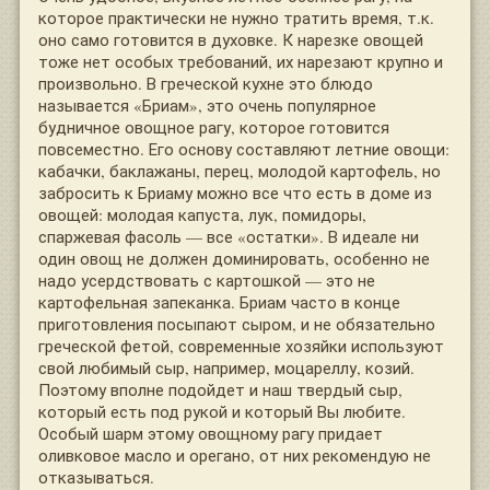
которое практически не нужно тратить время, т.к.
оно само готовится в духовке. К нарезке овощей
тоже нет особых требований, их нарезают крупно и
произвольно. В греческой кухне это блюдо
называется «Бриам», это очень популярное
будничное овощное рагу, которое готовится
повсеместно. Его основу составляют летние овощи:
кабачки, баклажаны, перец, молодой картофель, но
забросить к Бриаму можно все что есть в доме из
овощей: молодая капуста, лук, помидоры,
спаржевая фасоль — все «остатки». В идеале ни
один овощ не должен доминировать, особенно не
надо усердствовать с картошкой — это не
картофельная запеканка. Бриам часто в конце
приготовления посыпают сыром, и не обязательно
греческой фетой, современные хозяйки используют
свой любимый сыр, например, моцареллу, козий.
Поэтому вполне подойдет и наш твердый сыр,
который есть под рукой и который Вы любите.
Особый шарм этому овощному рагу придает
оливковое масло и орегано, от них рекомендую не
отказываться.