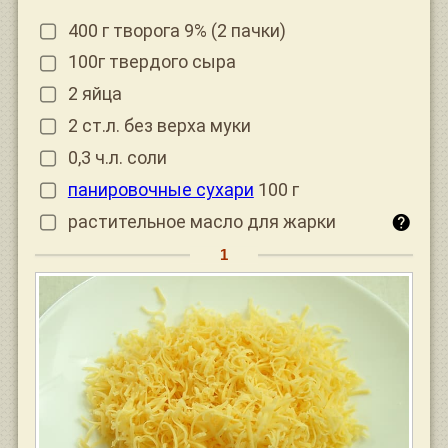
400 г творога 9% (2 пачки)
100г твердого сыра
2 яйца
2 ст.л. без верха муки
0,3 ч.л. соли
панировочные сухари
100 г
растительное масло для жарки