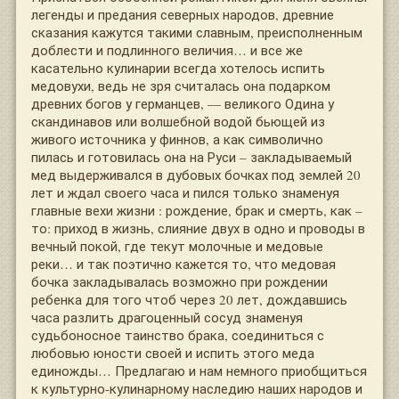
легенды и предания северных народов, древние
сказания кажутся такими славным, преисполненным
доблести и подлинного величия… и все же
касательно кулинарии всегда хотелось испить
медовухи, ведь не зря считалась она подарком
древних богов у германцев, — великого Одина у
скандинавов или волшебной водой бьющей из
живого источника у финнов, а как символично
пилась и готовилась она на Руси – закладываемый
мед выдерживался в дубовых бочках под землей 20
лет и ждал своего часа и пился только знаменуя
главные вехи жизни : рождение, брак и смерть, как –
то: приход в жизнь, слияние двух в одно и проводы в
вечный покой, где текут молочные и медовые
реки… и так поэтично кажется то, что медовая
бочка закладывалась возможно при рождении
ребенка для того чтоб через 20 лет, дождавшись
часа разлить драгоценный сосуд знаменуя
судьбоносное таинство брака, соединиться с
любовью юности своей и испить этого меда
единожды… Предлагаю и нам немного приобщиться
к культурно-кулинарному наследию наших народов и