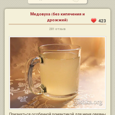
Медовуха (без кипячения и
дрожжей)
423
281 отзыв
Признаться особенной романтикой для меня овеяны