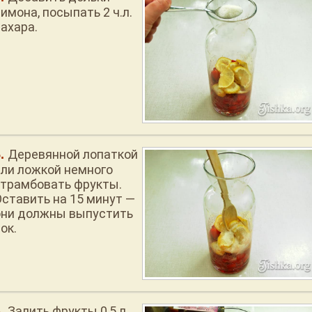
имона, посыпать 2 ч.л.
сахара.
Деревянной лопаткой
или ложкой немного
утрамбовать фрукты.
Оставить на 15 минут —
они должны выпустить
ок.
Залить фрукты 0,5 л