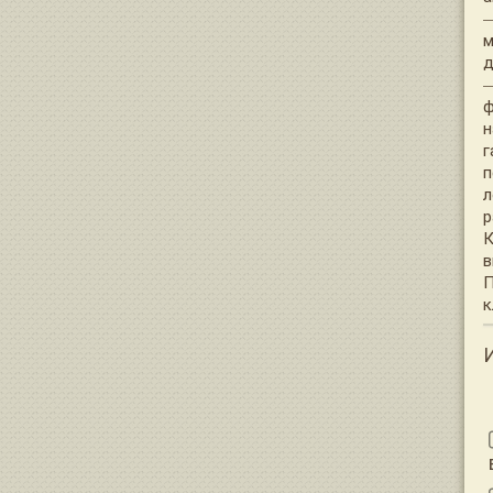
—
м
д
—
ф
н
г
п
л
р
К
в
П
к