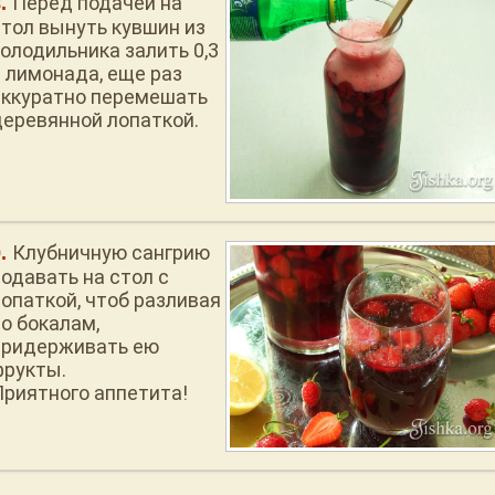
Перед подачей на
стол вынуть кувшин из
холодильника залить 0,3
л лимонада, еще раз
аккуратно перемешать
деревянной лопаткой.
Клубничную сангрию
подавать на стол с
лопаткой, чтоб разливая
по бокалам,
придерживать ею
фрукты.
Приятного аппетита!