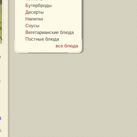
Бутерброды
Десерты
Напитки
Соусы
Вегетарианские блюда
Постные блюда
все блюда
е
о
я
.
,