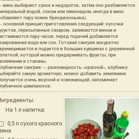
 вино выбирают сухое и недорогое, затем оно разбавляется
инеральной водой, соком или лимонадом, иногда в вино
обавляют пару ложек бренди(коньяка).
 основной принцип приготовления следующий: кусочки
руктов, пересыпанные сахаром, заливаются вином и
астаиваются пару часов, перед подачей добавляется
азированная вода или сок. Готовая сангрия аккуратно
еремешивается и подается в больших кувшинах с деревянной
опаткой, которой можно придерживать фрукты, при
азливании в стаканы.
лубничная сангрия — разновидность «красной», клубнику
ыбирайте самую ароматную, можно добавить земляники.
олучается очень вкусной и освежающей, напоминает
лубничное шампанское.
Ингредиенты:
На 1 л напитка:
0,5 л сухого красного
вина