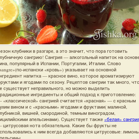
езон клубники в разгаре, а это значит, что пора готовить
лубничную сангрию! Сангрия — алкогольный напиток на основ
ина, популярный в Испании, Португалии, Италии. Слово
sangre»(по-испански «кровь») указывает на основной
нгредиент напитка — красное вино, которое ароматизируют
руктами и ягодами по сезону. Рецептов сангрии так много, чт
е существует неправильного, но можно выделить
радиционные ингредиенты и общий подход к приготовлению:
 «классической» сангрией считается «красная» — с красным
ухим вином и с «красными» ягодами и фруктами( малиной,
лубникой, вишней, смородиной, темным виноградом,
ицилийскими апельсинами). Существует также
«белая» сангри
 цитрусовая нота обязательна. Какие бы фрукты не
спользовались к ним всегда добавляются цитрусовые: лимоны
пельсины.