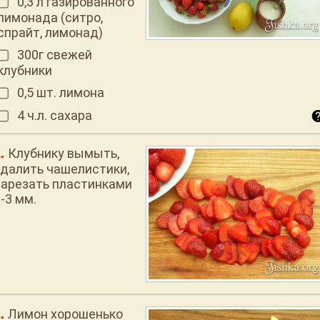
0,3 л газированного
лимонада (ситро,
спрайт, лимонад)
300г свежей
клубники
0,5 шт. лимона
4 ч.л. сахара
Клубнику вымыть,
удалить чашелистики,
нарезать пластинками
-3 мм.
Лимон хорошенько