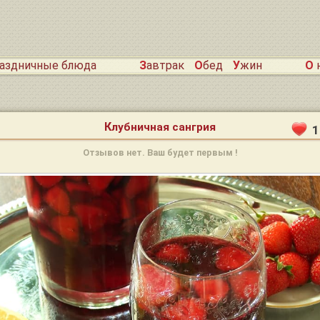
раздничные блюда
Завтрак
Обед
Ужин
О
Клубничная сангрия
1
Отзывов нет. Ваш будет первым !