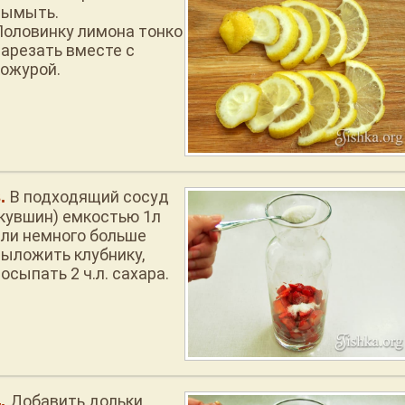
вымыть.
Половинку лимона тонко
нарезать вместе с
кожурой.
В подходящий сосуд
(кувшин) емкостью 1л
или немного больше
выложить клубнику,
осыпать 2 ч.л. сахара.
Добавить дольки