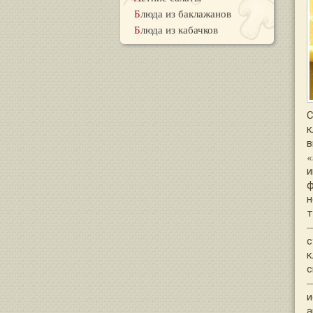
Блюда из баклажанов
Блюда из кабачков
С
к
в
«
и
ф
н
т
—
с
к
с
—
и
а