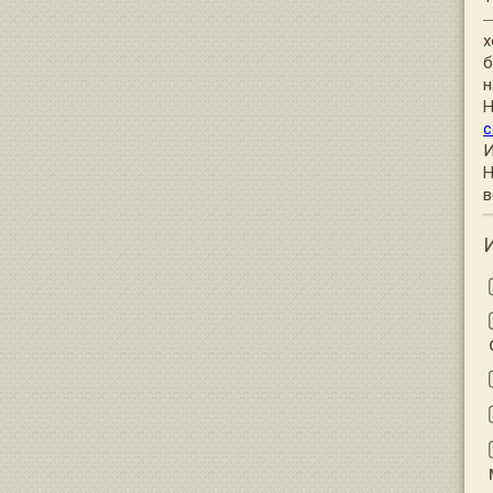
—
х
б
н
Н
с
И
Н
в