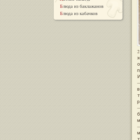
Блюда из баклажанов
Блюда из кабачков
2
х
о
п
И
—
в
т
р
—
б
м
—
м
т