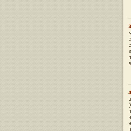
м
в
(