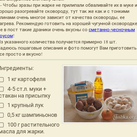
 Чтобы зразы при жарке не прилипали обваливайте их в муке 
орошо разогревайте сковороду, тут так же как и с тонкими
линами очень многое зависит от качества сковороды, ее
агрева. Рекомендую готовить на хорошей чугунной сковородке
е в пост такие драники очень вкусны со
сметанно-чесночным
оусом
!
з указанного количества получается примерно 18 шт.
адеюсь пошаговые описания и фото помогут Вам приготовить
се просто и вкусно!
Ингредиенты:
1 кг картофеля
4-5 ст.л. муки +
стакан на присыпку
1 крупный лук
0,5 кг шампиньонов
100 г растительного
масла для жарки.