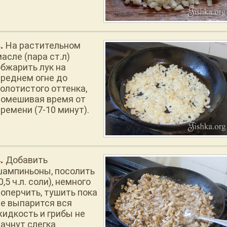
На растительном
асле (пара ст.л)
обжарить лук на
среднем огне до
золотистого оттенка,
помешивая время от
ремени (7-10 минут).
Добавить
шампиньоны, посолить
0,5 ч.л. соли), немного
поперчить, тушить пока
не выпарится вся
жидкость и грибы не
начнут слегка