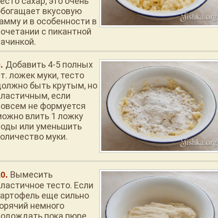
есто сахар, это очень
обогащает вкусовую
гамму и в особенности в
сочетании с пикантной
начинкой.
Добавить 4-5 полных
т. ложек муки, тесто
должно быть крутым, но
пластичным, если
совсем не формуется
можно влить 1 ложку
воды или уменьшить
количество муки.
Вымесить
эластичное тесто. Если
картофель еще сильно
горячий немного
подождать пока пюре