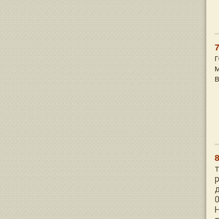
м
д
0