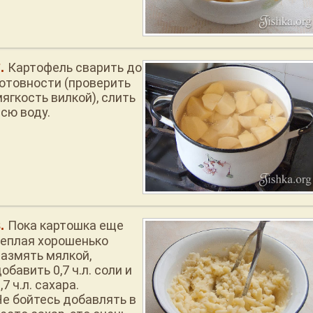
Картофель сварить до
готовности (проверить
ягкость вилкой), слить
всю воду.
Пока картошка еще
теплая хорошенько
размять мялкой,
обавить 0,7 ч.л. соли и
,7 ч.л. сахара.
Не бойтесь добавлять в