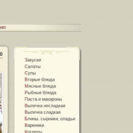
 нас
0
Закуски
Салаты
Супы
Вторые блюда
Мясные блюда
Рыбные блюда
Паста и макароны
Выпечка несладкая
Выпечка сладкая
Блины, сырники, оладьи
Вареники
Котлеты