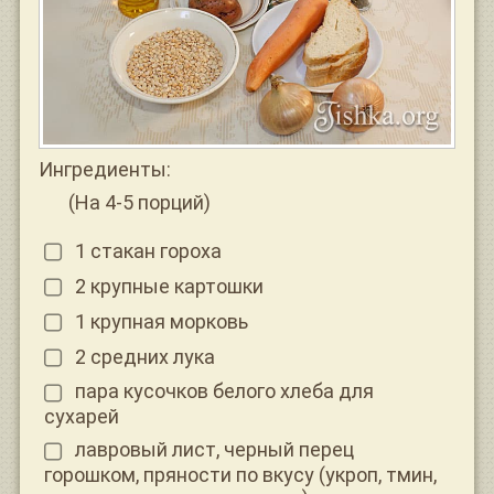
Ингредиенты:
(На 4-5 порций)
1 стакан гороха
2 крупные картошки
1 крупная морковь
2 средних лука
пара кусочков белого хлеба для
сухарей
лавровый лист, черный перец
горошком, пряности по вкусу (укроп, тмин,