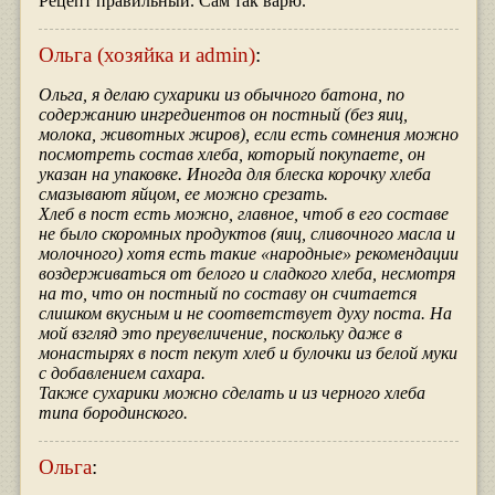
Рецепт правильный. Сам так варю.
Ольга (хозяйка и admin)
:
Ольга, я делаю сухарики из обычного батона, по
содержанию ингредиентов он постный (без яиц,
молока, животных жиров), если есть сомнения можно
посмотреть состав хлеба, который покупаете, он
указан на упаковке. Иногда для блеска корочку хлеба
смазывают яйцом, ее можно срезать.
Хлеб в пост есть можно, главное, чтоб в его составе
не было скоромных продуктов (яиц, сливочного масла и
молочного) хотя есть такие «народные» рекомендации
воздерживаться от белого и сладкого хлеба, несмотря
на то, что он постный по составу он считается
слишком вкусным и не соответствует духу поста. На
мой взгляд это преувеличение, поскольку даже в
монастырях в пост пекут хлеб и булочки из белой муки
с добавлением сахара.
Также сухарики можно сделать и из черного хлеба
типа бородинского.
Ольга
: