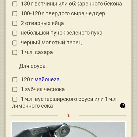
130 г ветчины или обжаренного бекона
100-120 г твердого сыра чеддер
2 отварных яйца
небольшой пучок зеленого лука
черный молотый перец
1 ч.л. сахара
Для соуса:
120 г
майонеза
1 зубчик чеснока
1 ч.л. вустерширского соуса или 1 ч.л.
лимонного сока