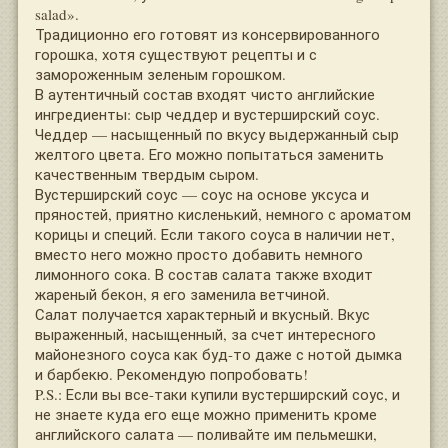
salad».
Традиционно его готовят из консервированного
горошка, хотя существуют рецепты и с
замороженным зеленым горошком.
В аутентичный состав входят чисто английские
ингредиенты: сыр чеддер и вустерширский соус.
Чеддер — насыщенный по вкусу выдержанный сыр
желтого цвета. Его можно попытаться заменить
качественным твердым сыром.
Вустерширский соус — соус на основе уксуса и
пряностей, приятно кисленький, немного с ароматом
корицы и специй. Если такого соуса в наличии нет,
вместо него можно просто добавить немного
лимонного сока. В состав салата также входит
жареный бекон, я его заменила ветчиной.
Салат получается характерный и вкусный. Вкус
выраженный, насыщенный, за счет интересного
майонезного соуса как буд-то даже с нотой дымка
и барбекю. Рекомендую попробовать!
P.S.: Если вы все-таки купили вустерширский соус, и
не знаете куда его еще можно применить кроме
английского салата — поливайте им пельмешки,