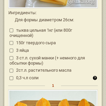
Ингредиенты:
Для формы диаметром 26см:
тыква цельная 1кг (или 800г
очищенной)
150г твердого сыра
3 яйца
3 ст.л. сухой манки (+ немного для
обсыпки формы)
2ст.л. растительного масла
0,3 ч.л соли