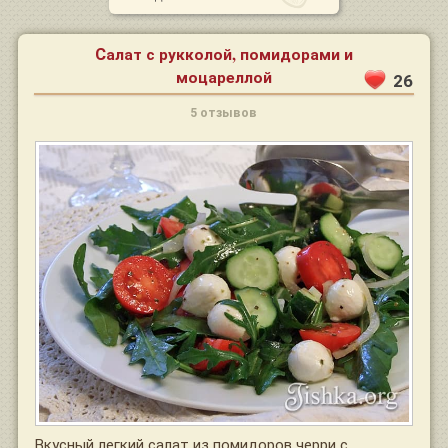
Салат с рукколой, помидорами и
моцареллой
26
5 отзывов
Вкусный легкий салат из помидоров черри с