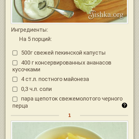
Ингредиенты:
На 5 порций:
500г свежей пекинской капусты
400 г консервированных ананасов
кусочками
4 ст.л. постного майонеза
0,3 ч.л. соли
пара щепоток свежемолотого черного
перца