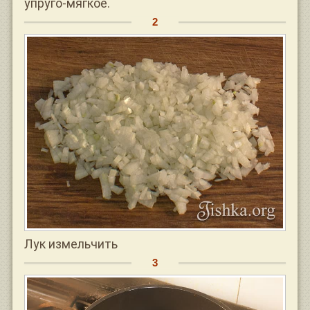
упруго-мягкое.
Лук измельчить