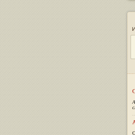
О
А
с
О