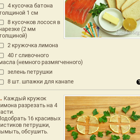
4 кусочка батона
толщиной 1 см
8 кусочков лосося в
нарезке (2 мм
толщиной)
2 кружочка лимона
40 г сливочного
масла (немного размягченного)
зелень петрушки
8 шт. шпажки для канапе
Каждый кружок
лимона разрезать на 4
части.
Подобрать 16 красивых
листиков петрушки,
вымыть, обсушить.