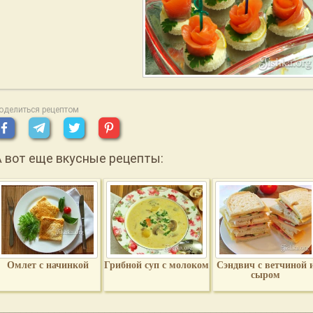
оделиться рецептом
А вот еще вкусные рецепты:
Омлет с начинкой
Грибной суп с молоком
Сэндвич с ветчиной 
сыром