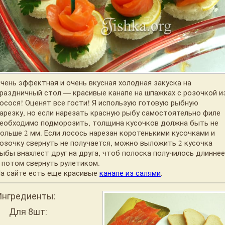
чень эффектная и очень вкусная холодная закуска на
раздничный стол — красивые канапе на шпажках с розочкой и
осося! Оценят все гости! Я использую готовую рыбную
арезку, но если нарезать красную рыбу самостоятельно филе
еобходимо подморозить, толщина кусочков должна быть не
ольше 2 мм. Если лосось нарезан коротенькими кусочками и
озочку свернуть не получается, можно выложить 2 кусочка
ыбы внахлест друг на друга, чтоб полоска получилось длинне
 потом свернуть рулетиком.
а сайте есть еще красивые
канапе из салями
.
Ингредиенты:
Для 8шт: