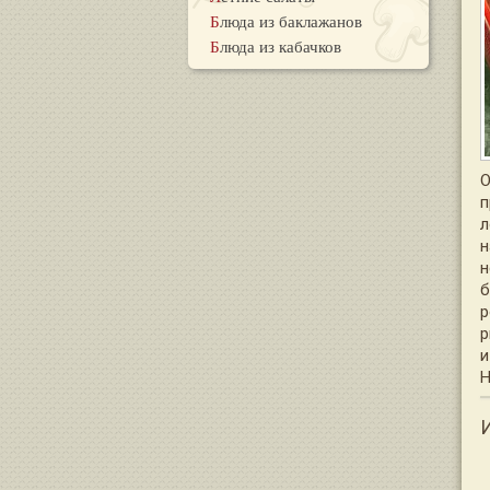
Блюда из баклажанов
Блюда из кабачков
О
п
л
н
н
б
р
р
и
Н