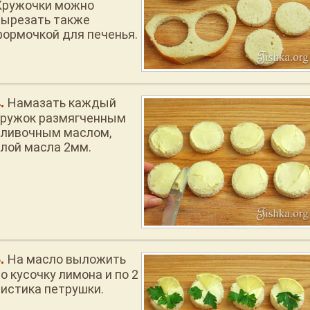
Кружочки можно
вырезать также
формочкой для печенья.
Намазать каждый
кружок размягченным
сливочным маслом,
слой масла 2мм.
На масло выложить
о кусочку лимона и по 2
листика петрушки.