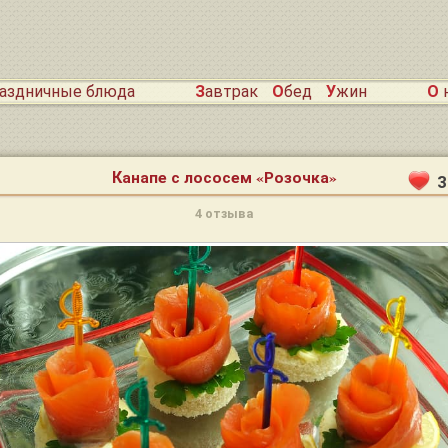
раздничные блюда
Завтрак
Обед
Ужин
О
Канапе с лососем «Розочка»
3
4 отзыва