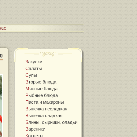
 нас
0
Закуски
Салаты
Супы
Вторые блюда
Мясные блюда
Рыбные блюда
Паста и макароны
Выпечка несладкая
Выпечка сладкая
Блины, сырники, оладьи
Вареники
Котлеты