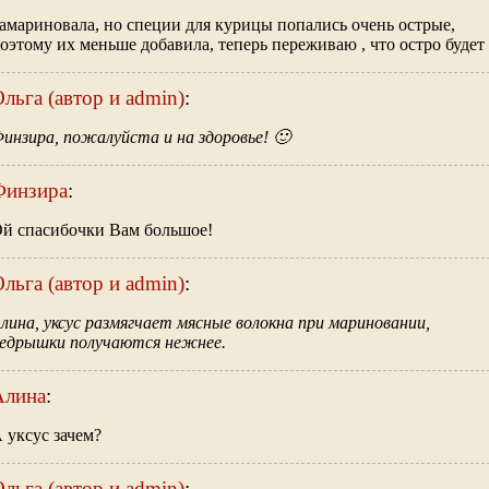
амариновала, но специи для курицы попались очень острые,
оэтому их меньше добавила, теперь переживаю , что остро будет
льга (автор и admin)
:
инзира, пожалуйста и на здоровье! 🙂
Финзира
:
й спасибочки Вам большое!
льга (автор и admin)
:
лина, уксус размягчает мясные волокна при мариновании,
едрышки получаются нежнее.
Алина
:
 уксус зачем?
льга (автор и admin)
: