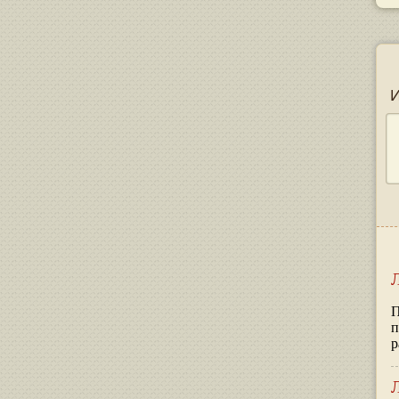
П
п
р