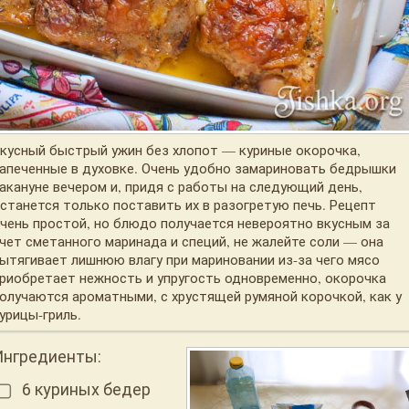
кусный быстрый ужин без хлопот — куриные окорочка,
апеченные в духовке. Очень удобно замариновать бедрышки
акануне вечером и, придя с работы на следующий день,
станется только поставить их в разогретую печь. Рецепт
чень простой, но блюдо получается невероятно вкусным за
чет сметанного маринада и специй, не жалейте соли — она
ытягивает лишнюю влагу при мариновании из-за чего мясо
риобретает нежность и упругость одновременно, окорочка
олучаются ароматными, с хрустящей румяной корочкой, как у
урицы-гриль.
Ингредиенты:
6 куриных бедер