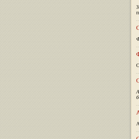
З
п
О
Ф
О
О
А
б
А
О