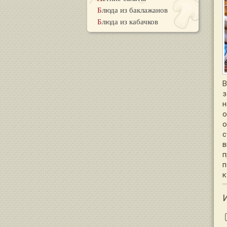
Блюда из баклажанов
Блюда из кабачков
В
з
н
о
о
с
в
п
п
к