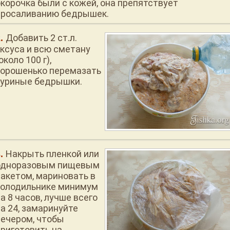
окорочка были с кожей, она препятствует
просаливанию бедрышек.
Добавить 2 ст.л.
уксуса и всю сметану
около 100 г),
хорошенько перемазать
куриные бедрышки.
Накрыть пленкой или
одноразовым пищевым
пакетом, мариновать в
холодильнике минимум
а 8 часов, лучше всего
на 24, замаринуйте
вечером, чтобы
приготовить на