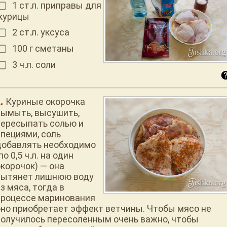
1 ст.л. приправы для
курицы
2 ст.л. уксуса
100 г сметаны
3 ч.л. соли
Куриные окорочка
вымыть, высушить,
пересыпать солью и
специями, соль
добавлять необходимо
по 0,5 ч.л. на один
окорочок) — она
вытянет лишнюю воду
з мяса, тогда в
процессе маринования
оно приобретает эффект ветчины. Чтобы мясо не
получилось пересоленным очень важно, чтобы