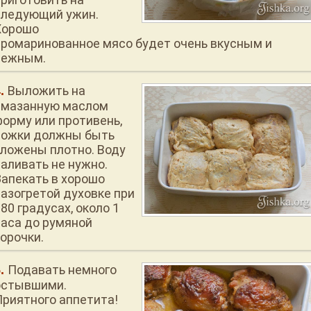
следующий ужин.
Хорошо
промаринованное мясо будет очень вкусным и
нежным.
Выложить на
смазанную маслом
форму или противень,
ножки должны быть
уложены плотно. Воду
наливать не нужно.
Запекать в хорошо
разогретой духовке при
80 градусах, около 1
часа до румяной
корочки.
Подавать немного
остывшими.
Приятного аппетита!