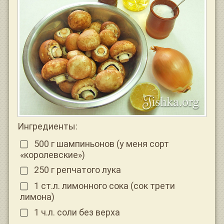
Ингредиенты:
500 г шампиньонов (у меня сорт
«королевские»)
250 г репчатого лука
1 ст.л. лимонного сока (сок трети
лимона)
1 ч.л. соли без верха