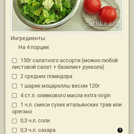
Ингредиенты:
На 4 порции:
150г салатного ассорти (можно любой
листовой салат + базилик+ руккола)
2 средних помидора
1 шарик моцареллы весом 120г
4 ст.л. оливкового масла extra virgin
1 ч.л. смеси сухих итальянских трав или
орегано
0,3 ч.л. соли
0,3 ч.л. сахара