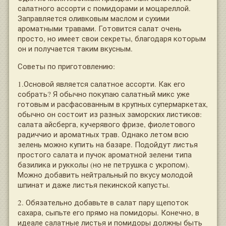
салатного ассорти с помидорами и моцареллой.
Заправляется оливковым маслом и сухими
ароматными травами. Готовится салат очень
просто, но имеет свои секреты, благодаря которым
он и получается таким вкусным.
Советы по приготовлению:
1.Основой является салатное ассорти. Как его
собрать? Я обычно покупаю салатный микс уже
готовым и расфасованным в крупных супермаркетах,
обычно он состоит из разных заморских листиков:
салата айсберга, кучерявого фризе, фиолетового
радиччио и ароматных трав. Однако летом всю
зелень можно купить на базаре. Подойдут листья
простого салата и пучок ароматной зелени типа
базилика и рукколы (но не петрушка с укропом).
Можно добавить нейтральный по вкусу молодой
шпинат и даже листья пекинской капусты.
2. Обязательно добавьте в салат пару щепоток
сахара, сыпьте его прямо на помидоры. Конечно, в
идеале салатные листья и помидоры должны быть