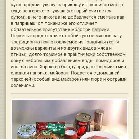
кухне сродни гуляшу, паприкашу и токани: он много
гуще венгерского гуляша (который считается
супом), в него никогда не добавляется сметана как
в паприкаш, от токани же его отличает
обязательное присутствие молотой паприки.
Перкельт представляет собой густое мясное рагу
традиционно приготовляемое из говядины (хотя
возможны варианты и из других видов мяса и
птицы), долго томимое в практически собственном
соку с небольшим добавлением воды, помидоров и
иногда вина. Характер блюду придают специи: тмин,
сладкая паприка, майоран. Подается с домашней
тархоней (особый вид макарон) или пюре и острыми
солениями.