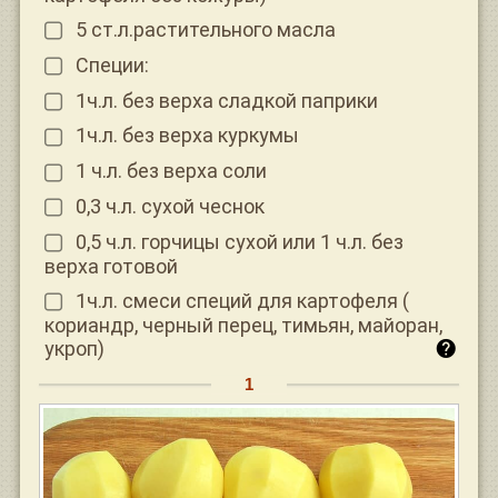
5 ст.л.растительного масла
Специи:
1ч.л. без верха сладкой паприки
1ч.л. без верха куркумы
1 ч.л. без верха соли
0,3 ч.л. сухой чеснок
0,5 ч.л. горчицы сухой или 1 ч.л. без
верха готовой
1ч.л. смеси специй для картофеля (
кориандр, черный перец, тимьян, майоран,
укроп)