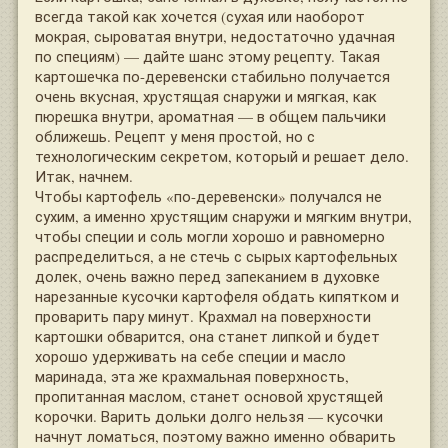
всегда такой как хочется (сухая или наоборот
мокрая, сыроватая внутри, недостаточно удачная
по специям) — дайте шанс этому рецепту. Такая
картошечка по-деревенски стабильно получается
очень вкусная, хрустящая снаружи и мягкая, как
пюрешка внутри, ароматная — в общем пальчики
оближешь. Рецепт у меня простой, но с
технологическим секретом, который и решает дело.
Итак, начнем.
Чтобы картофель «по-деревенски» получался не
сухим, а именно хрустящим снаружи и мягким внутри,
чтобы специи и соль могли хорошо и равномерно
распределиться, а не стечь с сырых картофельных
долек, очень важно перед запеканием в духовке
нарезанные кусочки картофеля обдать кипятком и
проварить пару минут. Крахмал на поверхности
картошки обварится, она станет липкой и будет
хорошо удерживать на себе специи и масло
маринада, эта же крахмальная поверхность,
пропитанная маслом, станет основой хрустящей
корочки. Варить дольки долго нельзя — кусочки
начнут ломаться, поэтому важно именно обварить