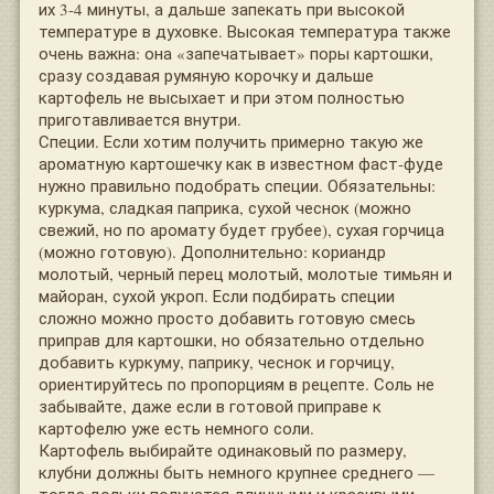
их 3-4 минуты, а дальше запекать при высокой
температуре в духовке. Высокая температура также
очень важна: она «запечатывает» поры картошки,
сразу создавая румяную корочку и дальше
картофель не высыхает и при этом полностью
приготавливается внутри.
Специи. Если хотим получить примерно такую же
ароматную картошечку как в известном фаст-фуде
нужно правильно подобрать специи. Обязательны:
куркума, сладкая паприка, сухой чеснок (можно
свежий, но по аромату будет грубее), сухая горчица
(можно готовую). Дополнительно: кориандр
молотый, черный перец молотый, молотые тимьян и
майоран, сухой укроп. Если подбирать специи
сложно можно просто добавить готовую смесь
приправ для картошки, но обязательно отдельно
добавить куркуму, паприку, чеснок и горчицу,
ориентируйтесь по пропорциям в рецепте. Соль не
забывайте, даже если в готовой приправе к
картофелю уже есть немного соли.
Картофель выбирайте одинаковый по размеру,
клубни должны быть немного крупнее среднего —
тогда дольки получатся длинными и красивыми.