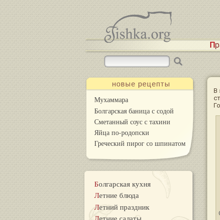
П
новые рецепты
В
с
Мухаммара
Го
Болгарская баница с содой
Сметанный соус с тахини
Яйца по-родопски
Греческий пирог со шпинатом
Болгарская кухня
Летние блюда
Летний праздник
Летние салаты