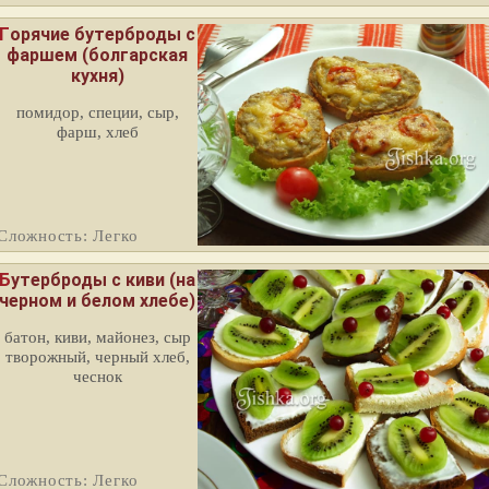
рячие бутерброды с
фаршем (болгарская
кухня)
помидор, специи, сыр,
фарш, хлеб
Сложность: Легко
утерброды с киви (на
черном и белом хлебе)
батон, киви, майонез, сыр
творожный, черный хлеб,
чеснок
Сложность: Легко