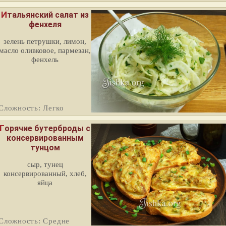
Итальянский салат из
фенхеля
зелень петрушки, лимон,
масло оливковое, пармезан,
фенхель
Сложность: Легко
рячие бутерброды с
консервированным
тунцом
сыр, тунец
консервированный, хлеб,
яйца
Сложность: Средне