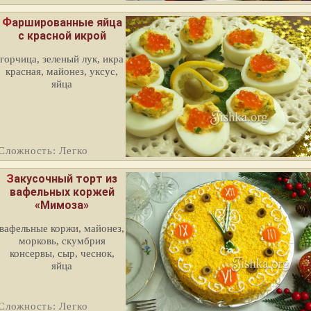
Фаршированные яйца
с красной икрой
горчица, зеленый лук, икра
красная, майонез, уксус,
яйца
Сложность: Легко
Закусочный торт из
вафельных коржей
«Мимоза»
вафельные коржи, майонез,
морковь, скумбрия
консервы, сыр, чеснок,
яйца
Сложность: Легко