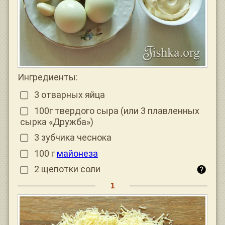
Ингредиенты:
3 отварных яйца
100г твердого сыра (или 3 плавленных
сырка «Дружба»)
3 зубчика чеснока
100 г
майонеза
2 щепотки соли