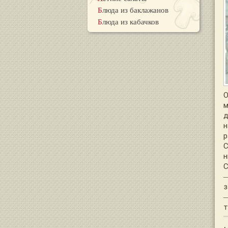
Блюда из баклажанов
Блюда из кабачков
О
м
д
н
р
С
н
С
—
з
—
т