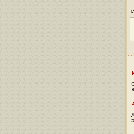
С
Я
Д
п