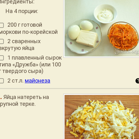
Ингредиенты:
На 4 порции:
200 г готовой
моркови по-корейской
2 сваренных
вкрутую яйца
1 плавленный сырок
типа «Дружба» (или 100
г твердого сыра)
2 ст.л.
майонеза
Яйца натереть на
рупной терке.