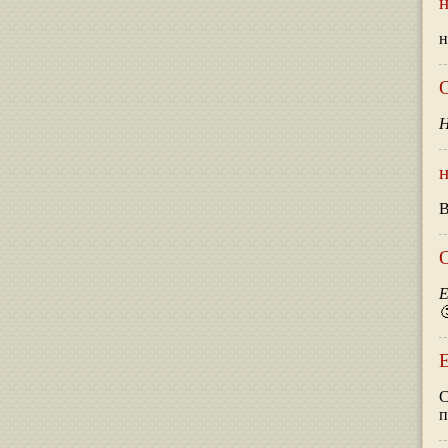
н
н
О
Н
В
О
Е

С
п