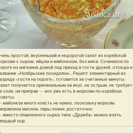
чень простой, вкусненький и недорогой салат из корейской
оркови с сыром, яйцом и майонезом, без мяса. Сочинился по
ороге из магазина домой под приход в гости друзей, отсюда и
азвание «Ноябрьские посиделки». Рецепт элементарный из
азряда «гости на пороге», готовится за считанные минуты.
алат получается оригинальным на вкус, не острым, не требует
и соли, ни приправ — все уже есть в моркови по-корейски.
оветы:
 майонеза много класть не нужно, поскольку морковь
аправлена маслом, пары ложек достаточно;
 вместо плавленного сырка типа «Дружба» можно взять
вердый сыр.