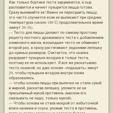
Как только бортики теста зарумянятся, а сыр
расплавится и начнет пузырится пицца готова.
Сразу вынимайте ее! Важно не пересушить пиццу,
это часто случается если ее выпекают при средних
температурах (около 180 С) продолжительное время
(минут 20-30).
— Тесто для пиццы делают по самому простому
рецепту постного дрожжевого теста с добавлением
оливкового масла, взошедшее тесто не обминают
второй раз, а сразу растягивают ладонями лепешку
до нужных размеров. Считается, что скалка
разрушает пузырьки воздуха в толще теста,
поэтому ее не используют. Я все же раскатываю
тесто скалкой, но даю основе «подышать» минут
20, чтобы пузырьки воздуха внутри снова
образовались.
— чтобы основа пиццы при выпечке не стала сухой
и жирной, раскатав лепешку, уложите ее на
присыпанный мукой противень (маслом его
смазывать не надо, только мукой).
— Чтобы основа не стала мокрой от избыточной
влаги начинки и соуса, уложив тесто в противень,
первым делом сторону на которую будете