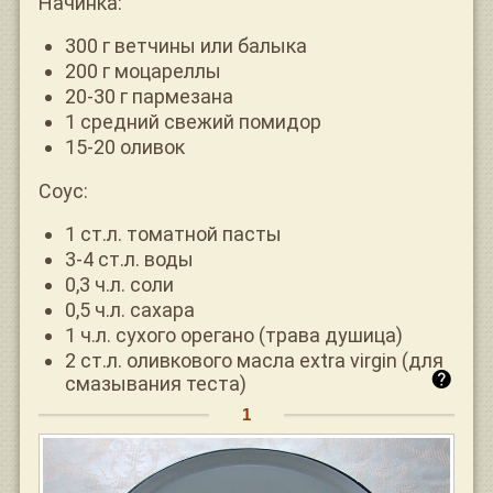
Начинка:
300 г ветчины или балыка
200 г моцареллы
20-30 г пармезана
1 средний свежий помидор
15-20 оливок
Соус:
1 ст.л. томатной пасты
3-4 ст.л. воды
0,3 ч.л. соли
0,5 ч.л. сахара
1 ч.л. сухого орегано (трава душица)
2 ст.л. оливкового масла extra virgin (для
смазывания теста)