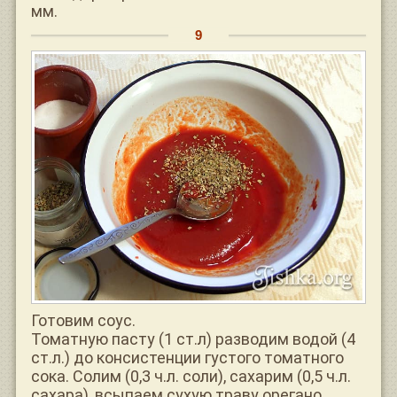
мм.
Готовим соус.
Томатную пасту (1 ст.л) разводим водой (4
ст.л.) до консистенции густого томатного
сока. Солим (0,3 ч.л. соли), сахарим (0,5 ч.л.
сахара), всыпаем сухую траву орегано