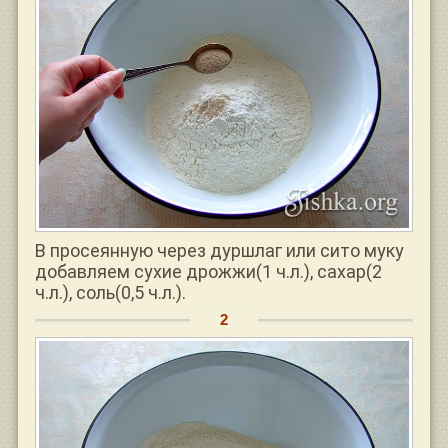
В просеянную через дуршлаг или сито муку
добавляем сухие дрожжи(1 ч.л.), сахар(2
ч.л.), соль(0,5 ч.л.).