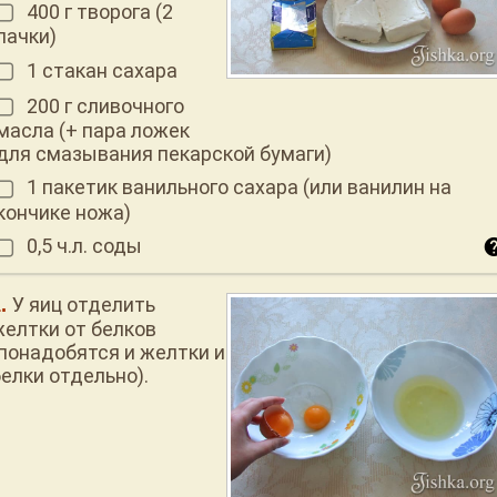
400 г творога (2
пачки)
1 стакан сахара
200 г сливочного
масла (+ пара ложек
для смазывания пекарской бумаги)
1 пакетик ванильного сахара (или ванилин на
кончике ножа)
0,5 ч.л. соды
У яиц отделить
желтки от белков
(понадобятся и желтки и
белки отдельно).