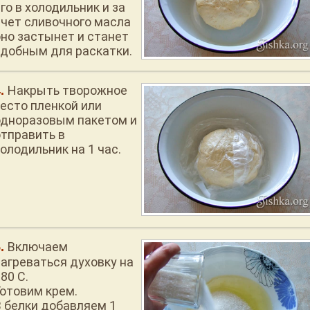
го в холодильник и за
счет сливочного масла
оно застынет и станет
удобным для раскатки.
Накрыть творожное
тесто пленкой или
одноразовым пакетом и
отправить в
олодильник на 1 час.
Включаем
нагреваться духовку на
80 С.
Готовим крем.
В белки добавляем 1