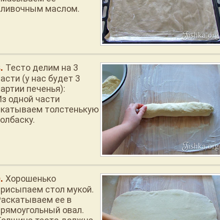
сливочным маслом.
Тесто делим на 3
асти (у нас будет 3
артии печенья):
Из одной части
скатываем толстенькую
олбаску.
Хорошенько
присыпаем стол мукой.
Раскатываем ее в
прямоугольный овал.