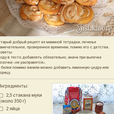
тарый добрый рецепт из маминой тетрадки, печенье
амечательное, проверенное временем, помню его с детства.
оветы:
оду в тесто добавлять обязательно, иначе при выпечке
озочки «не расправятся».
 белки помимо ванили можно добавить лимонную цедру или
орицу.
Ингредиенты:
2,5 стакана муки
(около 350 г)
2 яйца