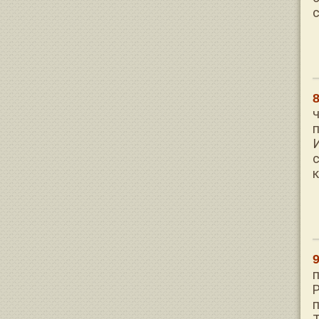
ч
п
к