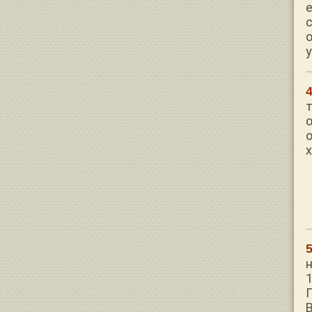
е
х
1