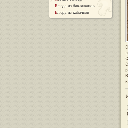
Блюда из баклажанов
Блюда из кабачков
С
з
С
С
р
В
к