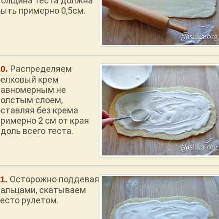
Толщина теста должна
быть примерно 0,5см.
Распределяем
белковый крем
равномерным не
толстым слоем,
оставляя без крема
примерно 2 см от края
доль всего теста.
Осторожно поддевая
пальцами, скатываем
тесто рулетом.