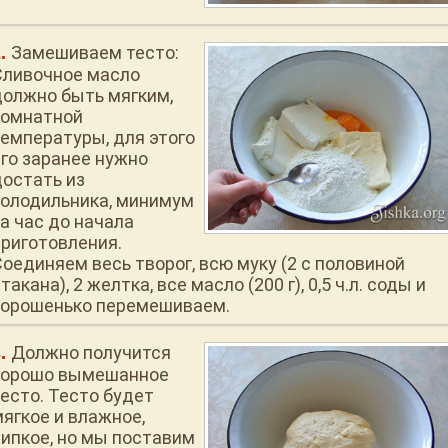
Замешиваем тесто:
Сливочное масло
должно быть мягким,
комнатной
температуры, для этого
его заранее нужно
достать из
холодильника, минимум
за час до начала
приготовления.
Соединяем весь творог, всю муку (2 с половиной
такана), 2 желтка, все масло (200 г), 0,5 ч.л. соды и
хорошенько перемешиваем.
Должно получится
хорошо вымешанное
тесто. Тесто будет
мягкое и влажное,
липкое, но мы поставим