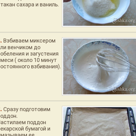
такан сахара и ваниль.
Взбиваем миксером
или венчиком до
побеления и загустения
смеси ( около 10 минут
постоянного взбивания).
Сразу подготовим
поддон.
Застилаем поддон
пекарской бумагой и
смазываем ее