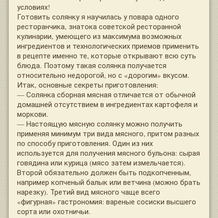
условиях!
Готовить солянку я научилась у повара одного
ресторанчика, знатока советской ресторанной
кулинарии, умеющего из максимума возможных
ингредиентов и технологических приемов применить
в рецепте именно те, которые открывают всю суть
блюда. Поэтому такая солянка получается
относительно недорогой, но с «дорогим» вкусом.
Итак, основные секреты приготовления:
— Солянка сборная мясная отличается от обычной
домашней отсутствием в ингредиентах картофеля и
моркови.
— Настоящую мясную солянку можно получить
применяя минимум три вида мясного, притом разных
по способу приготовления. Один из них
используется для получения мясного бульона: сырая
говядина или курица (мясо затем измельчается).
Второй обязательно должен быть подкопченным,
например копченый балык или ветчина (можно брать
нарезку). Третий вид мясного чаще всего
«фигурная» гастрономия: вареные сосиски высшего
сорта или охотничьи.