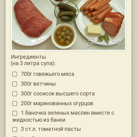
Ингредиенты
(на 3 литра супа):
700г говяжьего мяса
300г ветчины
300г сосисок высшего сорта
200г маринованных огурцов
1 баночка зеленых маслин вместе с
жидкостью из банки
3 ст.л. томатной пасты