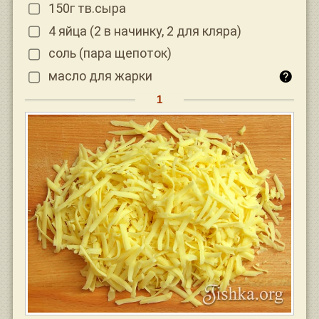
150г тв.сыра
4 яйца (2 в начинку, 2 для кляра)
соль (пара щепоток)
масло для жарки