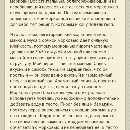
моркови! Восхитительный, облагораживающий и не
перебивающий прелесть естественного морковного
вкуса аромат кардамона! Потом я немножечко
увлеклась темой морковной выпечки и определила
для себя тот рецепт, которым и хочу поделиться.
Это постный, вегетарианский морковный пирог с
манкой. Мука с сочной морковью дает сильную
клейкость, поэтому морковные пироги частенько
делают или 50/50 с мукой и манкой или просто с
манкой, которая придает тесту приятную рыхлую
структуру. Мой пирог — чистый манник. Очень
вкусный и самобытный. Не смущайтесь, что он
постный — он обалденно вкусный и гармоничный,
пеку его круглый год. Ароматный, сочный, похож на
восточную сладость, пропитанную сиропом.
Морковь нужно брать крепкую и сочную, если
используете подвявшую необходимо дополнительно
добавить воду в тесто. Пирог без яиц и без муки,
поэтому перед разрезанием на порции рекомендую
его охладить. Кардамон очень важен для аромата,
его ничем нельзя заменить, кардамон прекрасно
сочетается с морковью и не перебивает ее. В тесто