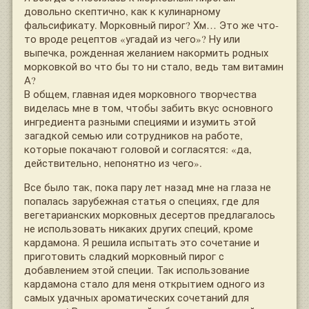
довольно скептично, как к кулинарному
фальсификату. Морковный пирог? Хм… Это же что-
то вроде рецептов «угадай из чего»? Ну или
выпечка, рожденная желанием накормить родных
морковкой во что бы то ни стало, ведь там витамин
А?
В общем, главная идея морковного творчества
виделась мне в том, чтобы забить вкус основного
ингредиента разными специями и изумить этой
загадкой семью или сотрудников на работе,
которые покачают головой и согласятся: «да,
действительно, непонятно из чего».
Все было так, пока пару лет назад мне на глаза не
попалась зарубежная статья о специях, где для
вегетарианских морковных десертов предлагалось
не использовать никаких других специй, кроме
кардамона. Я решила испытать это сочетание и
приготовить сладкий морковный пирог с
добавлением этой специи. Так использование
кардамона стало для меня открытием одного из
самых удачных ароматических сочетаний для