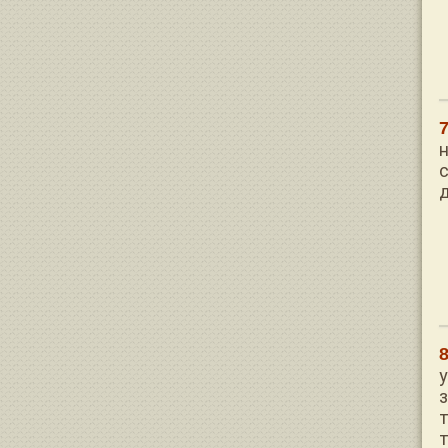
н
у
т