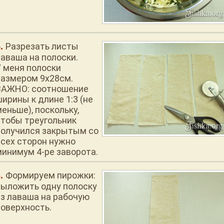
Разрезать листы
лаваша на полоски.
У меня полоски
размером 9х28см.
ВАЖНО: соотношение
ирины к длине 1:3 (не
еньше), поскольку,
чтобы треугольник
получился закрытым со
всех сторон нужно
минимум 4-ре заворота.
Формируем пирожки:
выложить одну полоску
из лаваша на рабочую
поверхность.