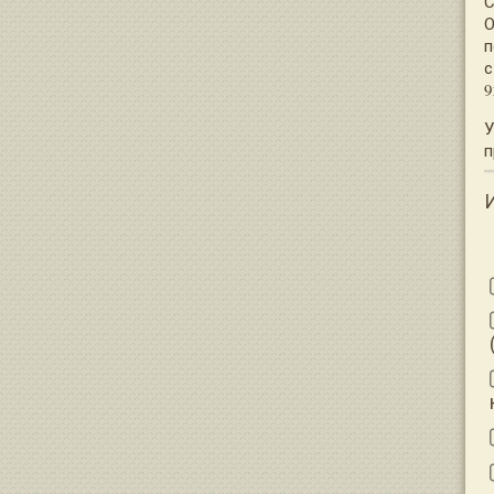
С
О
п
с
9
У
п