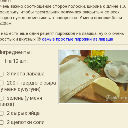
овет:
чень важно соотношение сторон полоски: ширина к длине 1:3,
оскольку, чтобы треугольник получился закрытым со всех
торон нужно не меньше 4-х заворотов. У меня полоски были
х28см.
 нас есть еще один рецепт пирожков из лаваша, ну о-о-очень
ростых и вкусных 🙂
самые простые пирожки из лаваша
Ингредиенты:
На 12 шт:
3 листа лаваша
200 г твердого сыра
(у меня сулугуни)
зелень (у меня
кинза)
2 сырых яйца
2 щепотки соли