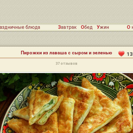
раздничные блюда
Завтрак
Обед
Ужин
О
Пирожки из лаваша с сыром и зеленью
13
37 отзывов