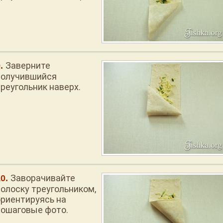
Заверните
получившийся
треугольник наверх.
Заворачивайте
полоску треугольником,
ориентируясь на
пошаговые фото.