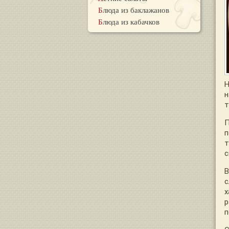
Блюда из баклажанов
Блюда из кабачков
Н
н
т
П
п
т
с
В
с
х
р
п