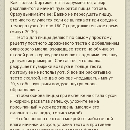
Как только бортики теста зарумянятся, а сыр
расплавится и начнет пузырится пицца готова.
Сразу вынимайте ее! Важно не пересушить пиццу,
это часто случается если ее выпекают при средних
температурах (около 180 С) продолжительное время
(минут 20-30).
— Тесто для пиццы делают по самому простому
рецепту постного дрожжевого теста с добавлением
оливкового масла, взошедшее тесто не обминают
второй раз, а сразу растягивают ладонями лепешку
до нужных размеров. Считается, что скалка
разрушает пузырьки воздуха в толще теста,
поэтому ее не используют. Я все же раскатываю
тесто скалкой, но даю основе «подышать» минут
20, чтобы пузырьки воздуха внутри снова
образовались.
— чтобы основа пиццы при выпечке не стала сухой
и жирной, раскатав лепешку, уложите ее на
присыпанный мукой противень (маслом его
смазывать не надо, только мукой).
— Чтобы основа не стала мокрой от избыточной
влаги начинки и соуса, уложив тесто в противень,
первым делом сторону на которую будете