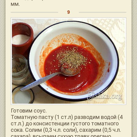
мм.
Готовим соус.
Томатную пасту (1 ст.л) разводим водой (4
ст.л.) до консистенции густого томатного
сока. Солим (0,3 ч.л. соли), сахарим (0,5 ч.л.
сахара), всыпаем сухую траву орегано