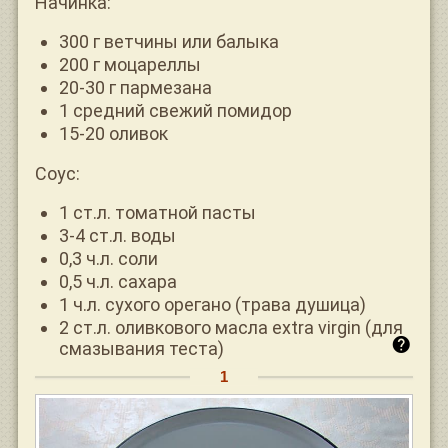
Начинка:
300 г ветчины или балыка
200 г моцареллы
20-30 г пармезана
1 средний свежий помидор
15-20 оливок
Соус:
1 ст.л. томатной пасты
3-4 ст.л. воды
0,3 ч.л. соли
0,5 ч.л. сахара
1 ч.л. сухого орегано (трава душица)
2 ст.л. оливкового масла extra virgin (для
смазывания теста)