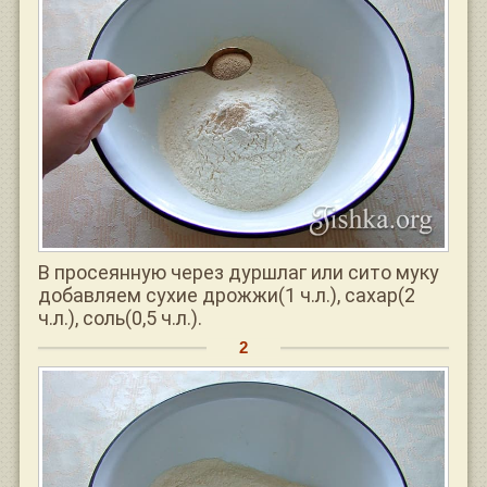
В просеянную через дуршлаг или сито муку
добавляем сухие дрожжи(1 ч.л.), сахар(2
ч.л.), соль(0,5 ч.л.).